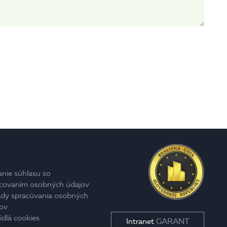
anie súhlasu so
covaním osobných údajov
dy spracúvania osobných
ov
idlá cookies
GARANT
Intranet