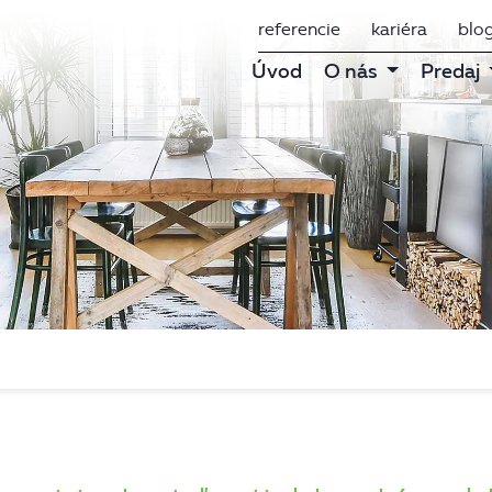
referencie
kariéra
blo
Úvod
O nás
Predaj