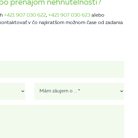
lebo prenájom nehnuteľnosti?
ch
+421 907 030 622
,
+421 907 030 623
alebo
e kontaktovať v čo najkratšom možnom čase od zadania