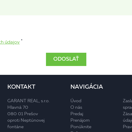
*
ch údajov
KONTAKT
NAVIGÁCIA
GARANT REAL, s.r.o.
Úvod
Zasl
Hlavná 70
O nás
spra
080 01 Prešov
Predaj
Zása
oproti Neptúnovej
Prenájom
údaj
fontáne
Ponúknite
Prav