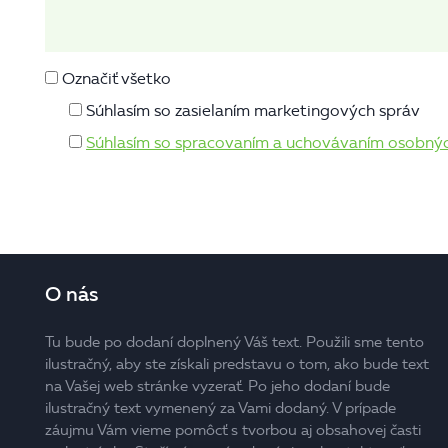
Označiť všetko
Súhlasím so zasielaním marketingových správ
Súhlasím so spracovaním a uchovávaním osobný
O nás
Tu bude po dodaní doplnený Váš text. Použili sme tento
ilustračný, aby ste získali predstavu o tom, ako bude text
na Vašej web stránke vyzerať. Po jeho dodaní bude
ilustračný text vymenený za Vami dodaný. V prípade
záujmu Vám vieme pomôcť s tvorbou aj obsahovej časti