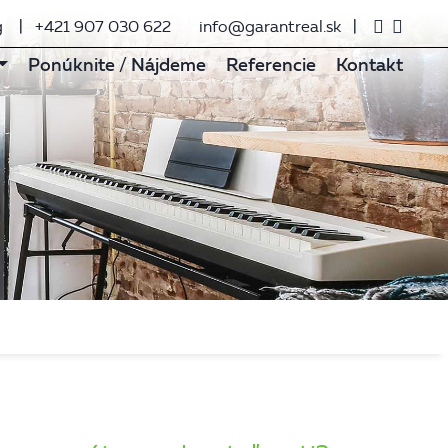
g
+421 907 030 622
info@garantreal.sk
Ponúknite / Nájdeme
Referencie
Kontakt